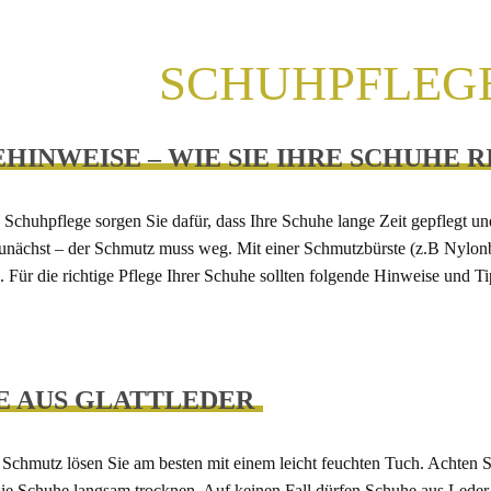
SCHUHPFLEG
HINWEISE – WIE SIE IHRE SCHUHE 
 Schuhpflege sorgen Sie dafür, dass Ihre Schuhe lange Zeit gepflegt und
zunächst – der Schmutz muss weg. Mit einer Schmutzbürste (z.B Nylonb
. Für die richtige Pflege Ihrer Schuhe sollten folgende Hinweise und T
E AUS GLATTLEDER
Schmutz lösen Sie am besten mit einem leicht feuchten Tuch. Achten Si
ie Schuhe langsam trocknen. Auf keinen Fall dürfen Schuhe aus Leder 