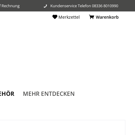
f Rechnung
Kundenservice Telefon 08336 8010990
Merkzettel
Warenkorb
MEHR ENTDECKEN
EHÖR