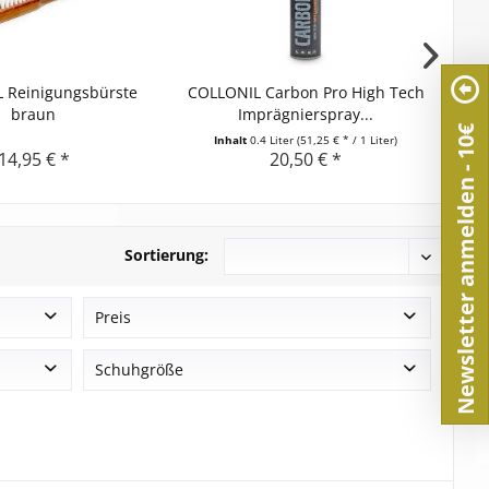
 Reinigungsbürste
COLLONIL Carbon Pro High Tech
COL
braun
Imprägnierspray...
Newsletter anmelden - 10€
Inhalt
0.4 Liter
(51,25 € * / 1 Liter)
14,95 € *
20,50 € *
Sortierung:
Preis
Schuhgröße
von
10,35 €
bis
20,50 €
100 ml
Stck.