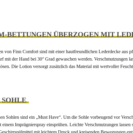
M-BETTUNGEN ÜBERZOGEN MIT LEDE
n von Finn Comfort sind mit einer hautfreundlichen Lederdecke aus pf
arf mit der Hand bei 30° Grad gewaschen werden. Verschmutzungen las
lösen. Die Lotion versorgt zusätzlich das Material mit wertvoller Feuc
 SOHLE
en Sohlen sind ein „Must Have“. Um die Sohle vorbeugend vor Verschmu
it einem Imprägnierspray einsprühen. Leichte Verschmutzungen lasse
Geschirrspülmittel mit leichtem Druck und kreisenden Bewegungen ent