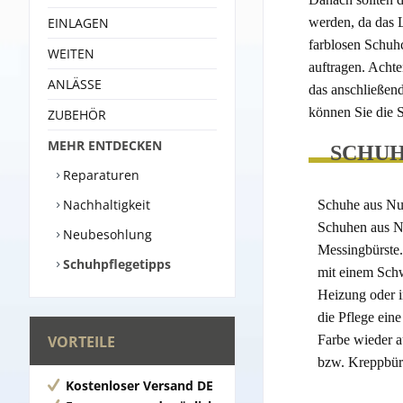
EINLAGEN
werden, da das L
farblosen Schuhc
WEITEN
auftragen. Achte
ANLÄSSE
das anschließend
können Sie die 
ZUBEHÖR
MEHR ENTDECKEN
SCHUH
Reparaturen
Nachhaltigkeit
Schuhe aus Nub
Schuhen aus Nu
Neubesohlung
Messingbürste.
Schuhpflegetipps
mit einem Schw
Heizung oder i
die Pflege ein
VORTEILE
Farbe wieder a
bzw. Kreppbür
Kostenloser Versand DE