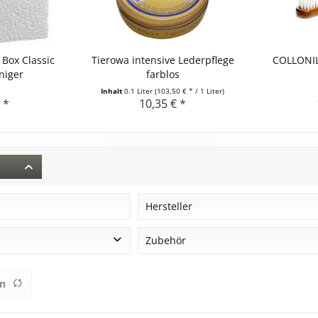
Box Classic
Tierowa intensive Lederpflege
COLLONIL
niger
farblos
Inhalt
0.1 Liter
(103,50 € * / 1 Liter)
 *
10,35 € *
r
Hersteller
Collonil
Zubehör
Tierowa
Schuhpflege
en