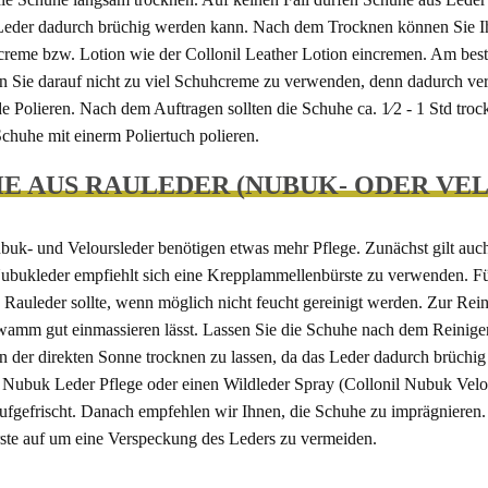
eder dadurch brüchig werden kann. Nach dem Trocknen können Sie Ihr
reme bzw. Lotion wie der Collonil Leather Lotion eincremen. Am beste
n Sie darauf nicht zu viel Schuhcreme zu verwenden, denn dadurch verr
e Polieren. Nach dem Auftragen sollten die Schuhe ca. 1⁄2 - 1 Std troc
Schuhe mit einerm Poliertuch polieren.
E AUS RAULEDER (NUBUK- ODER VE
uk- und Veloursleder benötigen etwas mehr Pflege. Zunächst gilt auc
bukleder empfiehlt sich eine Krepplammellenbürste zu verwenden. Für 
 Rauleder sollte, wenn möglich nicht feucht gereinigt werden. Zur Rein
amm gut einmassieren lässt. Lassen Sie die Schuhe nach dem Reinigen g
n der direkten Sonne trocknen zu lassen, da das Leder dadurch brüchig
e Nubuk Leder Pflege oder einen Wildleder Spray (Collonil Nubuk Velo
ufgefrischt. Danach empfehlen wir Ihnen, die Schuhe zu imprägnieren.
ste auf um eine Verspeckung des Leders zu vermeiden.