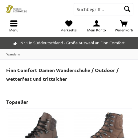
Menü
Merkzettel
Mein Konto
Warenkorb
Nr.1 in Süddeutschland - Große Auswahl an Finn Comfort
Wandern
Finn Comfort Damen Wanderschuhe / Outdoor /
wetterfest und trittsicher
Topseller