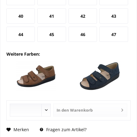
40
41
42
43
44
45
46
47
Weitere Farben:
In den
Warenkorb
Fragen zum Artikel?
Merken