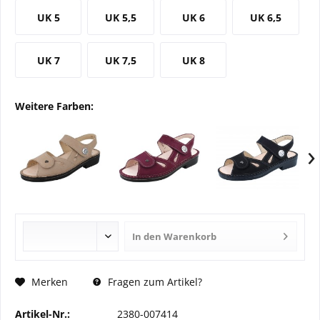
UK 5
UK 5,5
UK 6
UK 6,5
UK 7
UK 7,5
UK 8
Weitere Farben:
›
In den
Warenkorb
Fragen zum Artikel?
Merken
Artikel-Nr.:
2380-007414