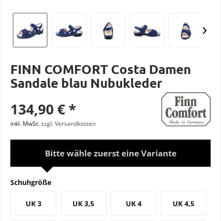
FINN COMFORT Costa Damen
Sandale blau Nubukleder
134,90 € *
inkl. MwSt.
zzgl. Versandkosten
Bitte wähle zuerst eine Variante
Schuhgröße
UK 3
UK 3,5
UK 4
UK 4,5