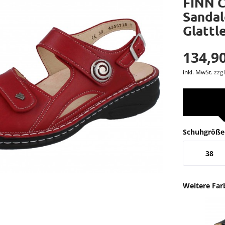
FINN 
Sandal
Glattl
134,90
inkl. MwSt.
zzg
Schuhgröße
38
Weitere Far