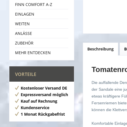
FINN COMFORT A-Z
EINLAGEN
WEITEN
ANLÄSSE
ZUBEHÖR
Beschreibung
B
MEHR ENTDECKEN
Tomatenr
VORTEILE
Die auffallende De
Kostenloser Versand DE
der Sandale eine j
Expressversand möglich
etwas kräftigere Fü
Kauf auf Rechnung
Fersenriemen biet
Kundenservice
können die Klettver
1 Monat Rückgabefrist
Komfortable Einlag