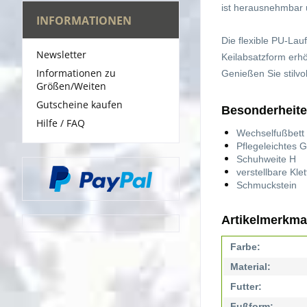
ist herausnehmbar u
INFORMATIONEN
Die flexible PU-Lau
Newsletter
Keilabsatzform erh
Informationen zu
Genießen Sie stilvo
Größen/Weiten
Gutscheine kaufen
Besonderheite
Hilfe / FAQ
Wechselfußbett
Pflegeleichtes G
Schuhweite H
verstellbare Kle
Schmuckstein
Artikelmerkma
Farbe:
Material:
Futter:
Fußform: