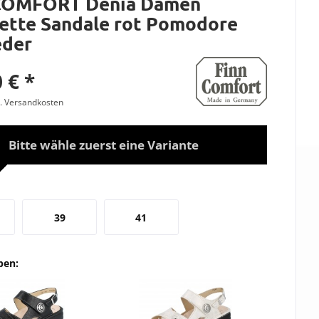
COMFORT Denia Damen
ette Sandale rot Pomodore
eder
 € *
l. Versandkosten
Bitte wähle zuerst eine Variante
39
41
ben: