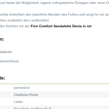
nd bietet die Möglichkeit, eigene orthopädische Einlagen oder neue O
fsohle erleichtert das natürliche Abrollen des Fußes und sorgt für e
öhen zusätzlich den Laufkomfort.
llen Komfort mit der
Finn Comfort Sandalette Denia in rot
.
n:
lattleder
ttverschlüsse
le:
pomodore
Glattleder/Nube
Leder
Naturform, kräftiger Fuß