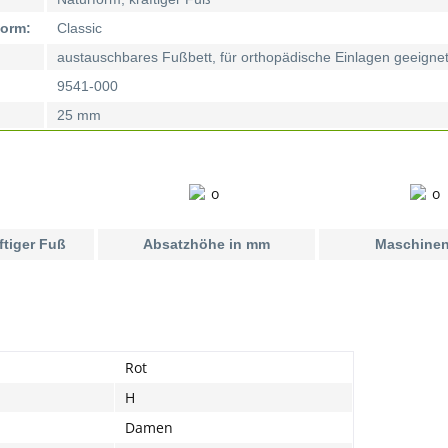
Form:
Classic
austauschbares Fußbett, für orthopädische Einlagen geeigne
9541-000
25 mm
ftiger Fuß
Absatzhöhe in mm
Maschinen
Rot
H
Damen