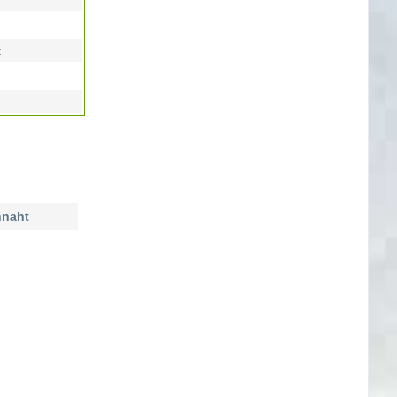
t
naht