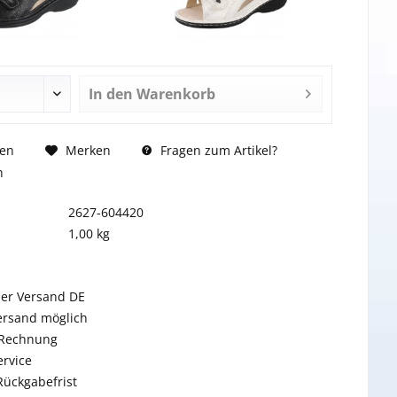
In den
Warenkorb
Fragen zum Artikel?
hen
Merken
n
2627-604420
1,00 kg
ser Versand DE
ersand möglich
 Rechnung
rvice
Rückgabefrist