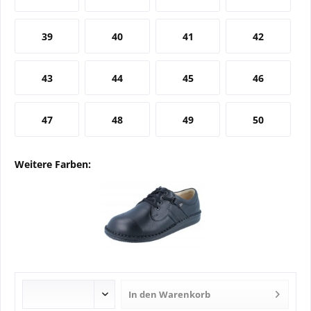
39
40
41
42
43
44
45
46
47
48
49
50
Weitere Farben:
In den
Warenkorb