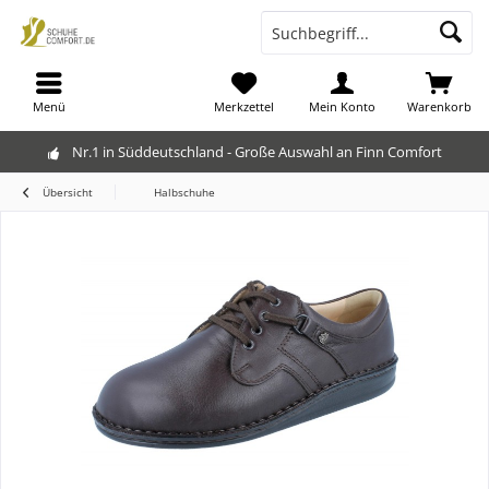
Menü
Merkzettel
Mein Konto
Warenkorb
Nr.1 in Süddeutschland - Große Auswahl an Finn Comfort
Übersicht
Halbschuhe